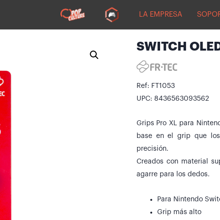
LA EMPRESA
SOPO
SWITCH OLED
Ref: FT1053
UPC: 8436563093562
Grips Pro XL para Ninten
base en el grip que los
precisión.
Creados con material sup
agarre para los dedos.
Para Nintendo Swi
Grip más alto