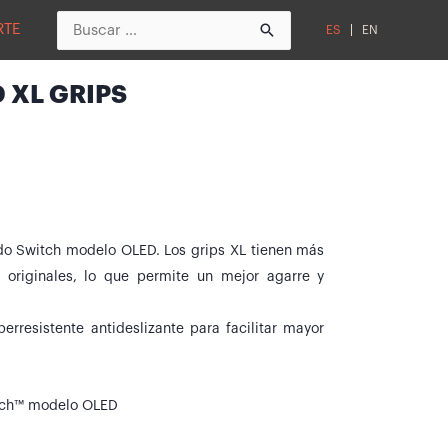
Buscar
RTE
ES
EN
por:
 XL GRIPS
do Switch modelo OLED. Los grips XL tienen más
 originales, lo que permite un mejor agarre y
erresistente antideslizante para facilitar mayor
tch™ modelo OLED