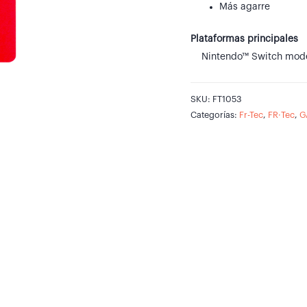
Más agarre
Plataformas principales
Nintendo™ Switch mod
SKU:
FT1053
Categorías:
Fr-Tec
,
FR·Tec
,
G