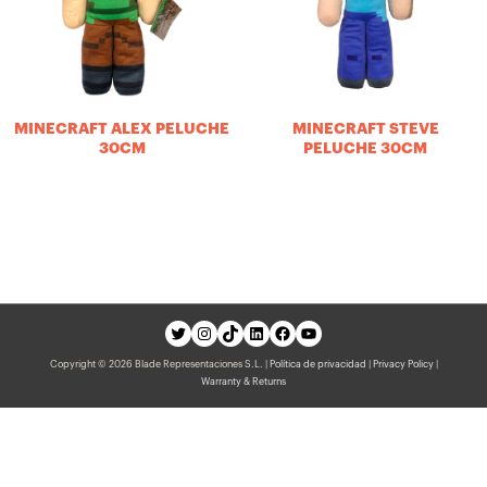
MINECRAFT ALEX PELUCHE
MINECRAFT STEVE
30CM
PELUCHE 30CM
Copyright © 2026 Blade Representaciones S.L. |
Política de privacidad
|
Privacy Policy
|
Warranty & Returns