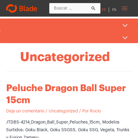
Men
Buscar
ES
EN
por:
princ
Uncategorized
Peluche Dragon Ball Super
15cm
Deja un comentario
/
Uncategorized
/ Por
Rocio
JTDBS-4214_Dragon_Ball_Super_Peluches_15cm_ Modelos
Surtidos: Goku Black, Goku SSGSS, Goku SSG, Vegeta, Trunks
y Fusion Zamasu