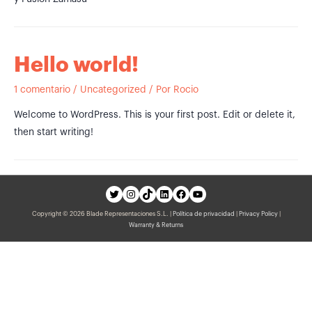
Hello world!
1 comentario
/
Uncategorized
/ Por
Rocio
Welcome to WordPress. This is your first post. Edit or delete it,
then start writing!
Twitter
Instagram
TikTok
LinkedIn
Facebook
YouTube
Copyright © 2026 Blade Representaciones S.L. |
Política de privacidad
|
Privacy Policy
|
Warranty & Returns